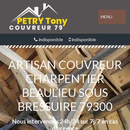
MENU
indisponible
indisponible
ARTISAN COUVREUR
CHARPENTIER
BEAULIEU SOUS
BRESSUIRE 79300
Nous intervenons 24h/24 sur 7j/7 en cas
d'urgence