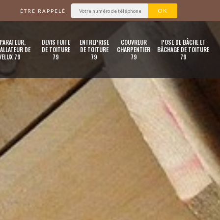
ÊTRE RAPPELÉ
PARATEUR,
DEVIS FUITE
ENTREPRISE
COUVREUR
POSE DE BÂCHE ET
ALLATEUR DE
DE TOITURE
DE TOITURE
CHARPENTIER
BÂCHAGE DE TOITURE
VELUX 79
79
79
79
79