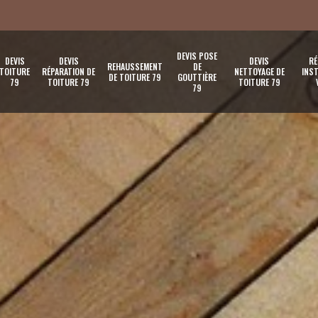
DEVIS POSE
DEVIS
DEVIS
DEVIS
RÉ
REHAUSSEMENT
DE
TOITURE
RÉPARATION DE
NETTOYAGE DE
INST
DE TOITURE 79
GOUTTIÈRE
79
TOITURE 79
TOITURE 79
79