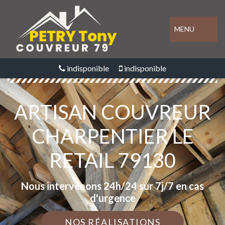
MENU
indisponible
indisponible
ARTISAN COUVREUR
CHARPENTIER LE
RETAIL 79130
Nous intervenons 24h/24 sur 7j/7 en cas
d'urgence
NOS RÉALISATIONS