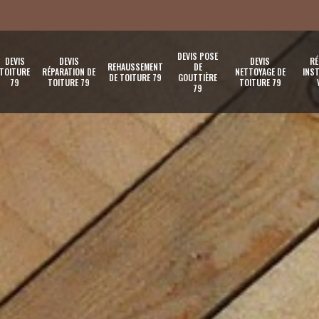
DEVIS POSE
DEVIS
DEVIS
DEVIS
RÉ
REHAUSSEMENT
DE
TOITURE
RÉPARATION DE
NETTOYAGE DE
INST
DE TOITURE 79
GOUTTIÈRE
79
TOITURE 79
TOITURE 79
79