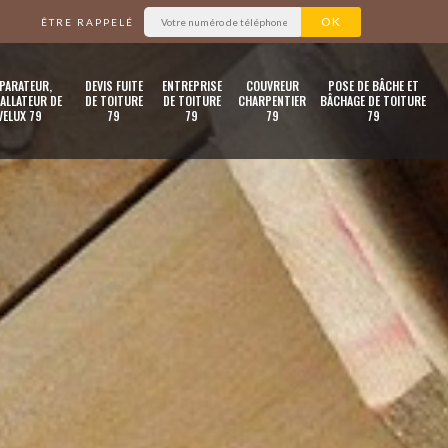
ÊTRE RAPPELÉ
PARATEUR,
DEVIS FUITE
ENTREPRISE
COUVREUR
POSE DE BÂCHE ET
ALLATEUR DE
DE TOITURE
DE TOITURE
CHARPENTIER
BÂCHAGE DE TOITURE
VELUX 79
79
79
79
79