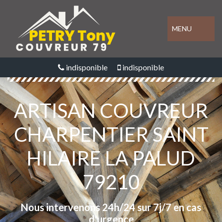
MENU
indisponible
indisponible
ARTISAN COUVREUR
CHARPENTIER SAINT
HILAIRE LA PALUD
79210
Nous intervenons 24h/24 sur 7j/7 en cas
d'urgence