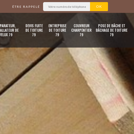
ÊTRE RAPPELÉ
PARATEUR,
DEVIS FUITE
ENTREPRISE
COUVREUR
POSE DE BÂCHE ET
ALLATEUR DE
DE TOITURE
DE TOITURE
CHARPENTIER
BÂCHAGE DE TOITURE
VELUX 79
79
79
79
79