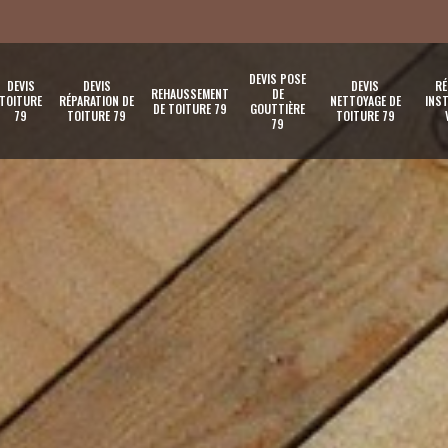
DEVIS POSE
DEVIS
DEVIS
DEVIS
RÉ
REHAUSSEMENT
DE
TOITURE
RÉPARATION DE
NETTOYAGE DE
INST
DE TOITURE 79
GOUTTIÈRE
79
TOITURE 79
TOITURE 79
79