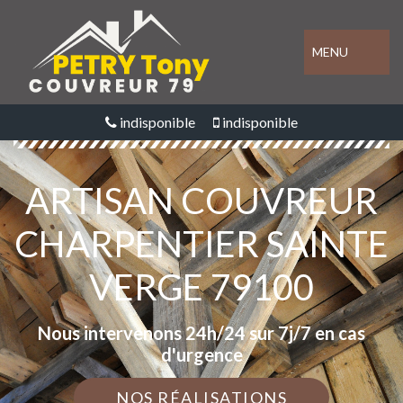
MENU
indisponible
indisponible
ARTISAN COUVREUR
CHARPENTIER SAINTE
VERGE 79100
Nous intervenons 24h/24 sur 7j/7 en cas
d'urgence
NOS RÉALISATIONS