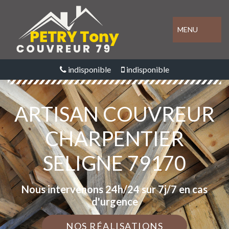
MENU
indisponible
indisponible
ARTISAN COUVREUR
CHARPENTIER
SELIGNE 79170
Nous intervenons 24h/24 sur 7j/7 en cas
d'urgence
NOS RÉALISATIONS