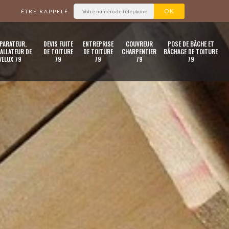
ÊTRE RAPPELÉ
PARATEUR,
DEVIS FUITE
ENTREPRISE
COUVREUR
POSE DE BÂCHE ET
ALLATEUR DE
DE TOITURE
DE TOITURE
CHARPENTIER
BÂCHAGE DE TOITURE
VELUX 79
79
79
79
79