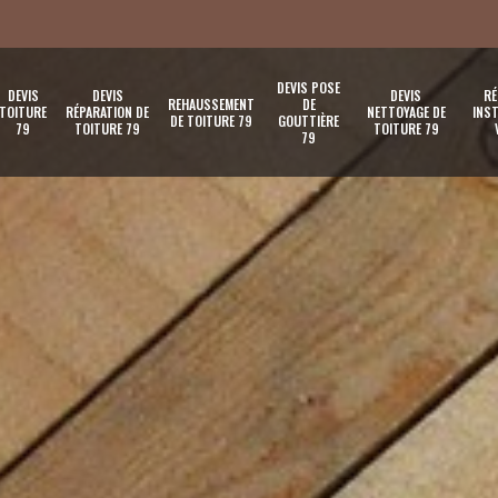
DEVIS POSE
DEVIS
DEVIS
DEVIS
RÉ
REHAUSSEMENT
DE
TOITURE
RÉPARATION DE
NETTOYAGE DE
INST
DE TOITURE 79
GOUTTIÈRE
79
TOITURE 79
TOITURE 79
79