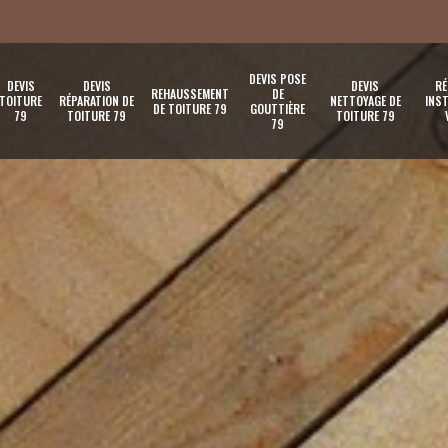
DEVIS POSE
DEVIS
DEVIS
DEVIS
RÉ
REHAUSSEMENT
DE
TOITURE
RÉPARATION DE
NETTOYAGE DE
INST
DE TOITURE 79
GOUTTIÈRE
79
TOITURE 79
TOITURE 79
79