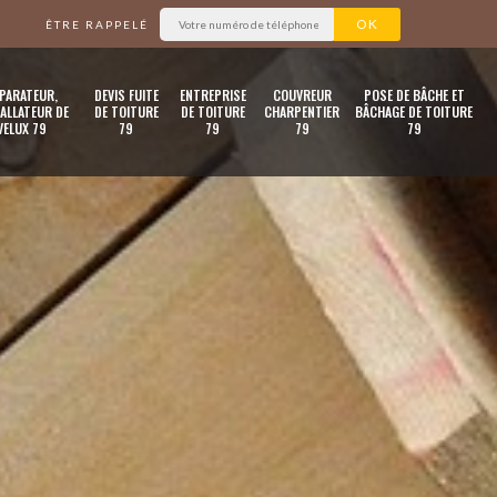
ÊTRE RAPPELÉ
PARATEUR,
DEVIS FUITE
ENTREPRISE
COUVREUR
POSE DE BÂCHE ET
ALLATEUR DE
DE TOITURE
DE TOITURE
CHARPENTIER
BÂCHAGE DE TOITURE
VELUX 79
79
79
79
79