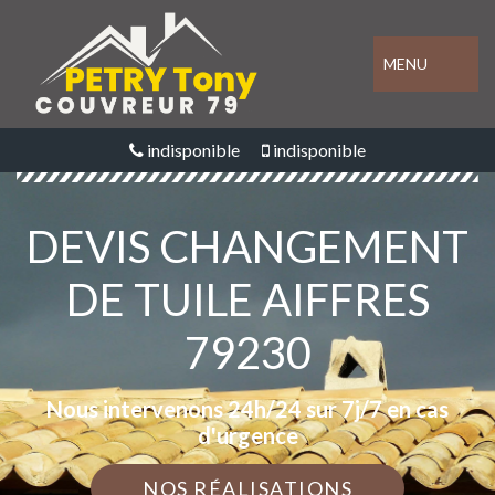
MENU
indisponible
indisponible
DEVIS CHANGEMENT
DE TUILE AIFFRES
79230
Nous intervenons 24h/24 sur 7j/7 en cas
d'urgence
NOS RÉALISATIONS