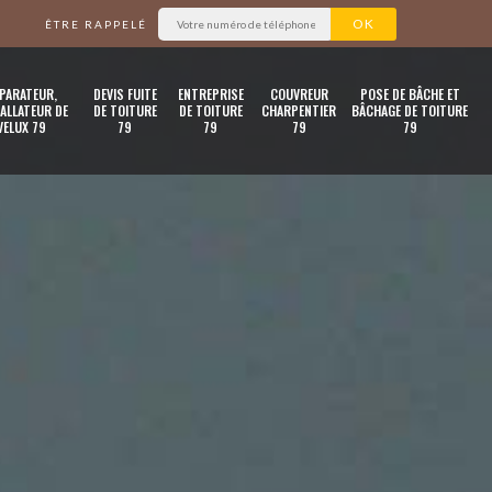
ÊTRE RAPPELÉ
PARATEUR,
DEVIS FUITE
ENTREPRISE
COUVREUR
POSE DE BÂCHE ET
ALLATEUR DE
DE TOITURE
DE TOITURE
CHARPENTIER
BÂCHAGE DE TOITURE
VELUX 79
79
79
79
79