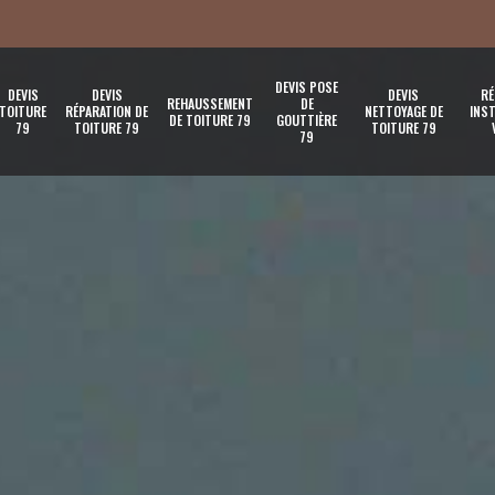
DEVIS POSE
DEVIS
DEVIS
DEVIS
RÉ
REHAUSSEMENT
DE
TOITURE
RÉPARATION DE
NETTOYAGE DE
INST
DE TOITURE 79
GOUTTIÈRE
79
TOITURE 79
TOITURE 79
79