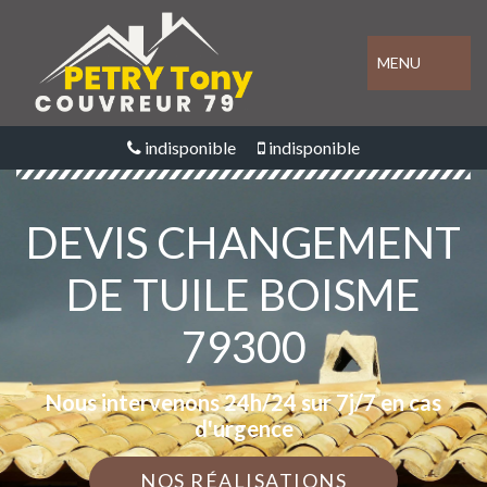
MENU
indisponible
indisponible
DEVIS CHANGEMENT
DE TUILE BOISME
79300
Nous intervenons 24h/24 sur 7j/7 en cas
d'urgence
NOS RÉALISATIONS