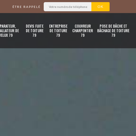
ÊTRE RAPPELÉ
PARATEUR,
DEVIS FUITE
ENTREPRISE
COUVREUR
POSE DE BÂCHE ET
ALLATEUR DE
DE TOITURE
DE TOITURE
CHARPENTIER
BÂCHAGE DE TOITURE
VELUX 79
79
79
79
79