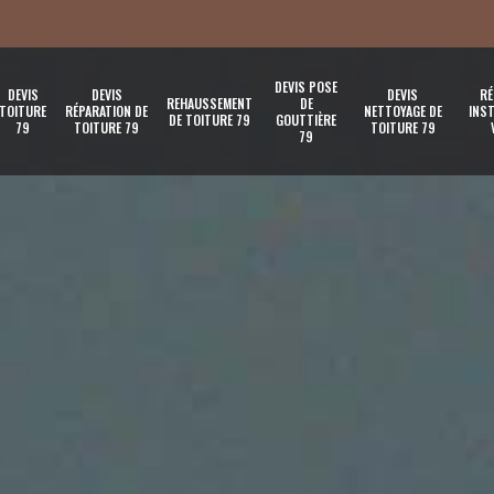
DEVIS POSE
DEVIS
DEVIS
DEVIS
RÉ
REHAUSSEMENT
DE
TOITURE
RÉPARATION DE
NETTOYAGE DE
INST
DE TOITURE 79
GOUTTIÈRE
79
TOITURE 79
TOITURE 79
79