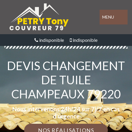
MENU
indisponible
indisponible
DEVIS CHANGEMENT
DE TUILE
CHAMPEAUX 79220
Nous intervenons 24h/24 sur 7j/7 en cas
d'urgence
NOS RÉALISATIONS