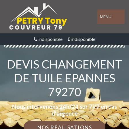
MENU
indisponible
indisponible
DEVIS CHANGEMENT
DE TUILE EPANNES
79270
Nous intervenons 24h/24 sur 7j/7 en cas
d'urgence
NOS RÉALISATIONS