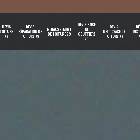
DEVIS POSE
DEVIS
DEVIS
DEVIS
RÉ
REHAUSSEMENT
DE
TOITURE
RÉPARATION DE
NETTOYAGE DE
INST
DE TOITURE 79
GOUTTIÈRE
79
TOITURE 79
TOITURE 79
79