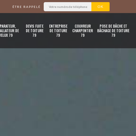
ÊTRE RAPPELÉ
PARATEUR,
DEVIS FUITE
ENTREPRISE
COUVREUR
POSE DE BÂCHE ET
ALLATEUR DE
DE TOITURE
DE TOITURE
CHARPENTIER
BÂCHAGE DE TOITURE
VELUX 79
79
79
79
79