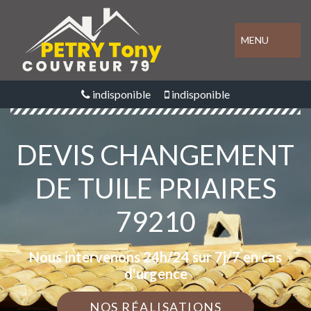
MENU
indisponible
indisponible
DEVIS CHANGEMENT
DE TUILE PRIAIRES
79210
Nous intervenons 24h/24 sur 7j/7 en cas
d'urgence
NOS RÉALISATIONS