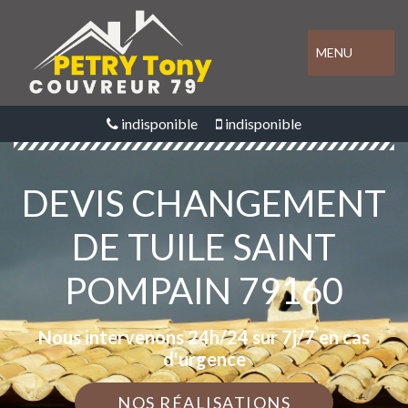
MENU
indisponible
indisponible
DEVIS CHANGEMENT
DE TUILE SAINT
POMPAIN 79160
Nous intervenons 24h/24 sur 7j/7 en cas
d'urgence
NOS RÉALISATIONS