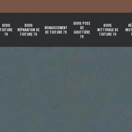
DEVIS POSE
DEVIS
DEVIS
DEVIS
RÉ
REHAUSSEMENT
DE
TOITURE
RÉPARATION DE
NETTOYAGE DE
INST
DE TOITURE 79
GOUTTIÈRE
79
TOITURE 79
TOITURE 79
79