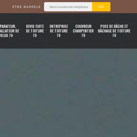
ÊTRE RAPPELÉ
PARATEUR,
DEVIS FUITE
ENTREPRISE
COUVREUR
POSE DE BÂCHE ET
ALLATEUR DE
DE TOITURE
DE TOITURE
CHARPENTIER
BÂCHAGE DE TOITURE
VELUX 79
79
79
79
79