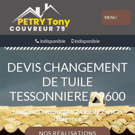
MENU
indisponible
indisponible
DEVIS CHANGEMENT
DE TUILE
TESSONNIERE 79600
Nous intervenons 24h/24 sur 7j/7 en cas
d'urgence
NOS RÉALISATIONS