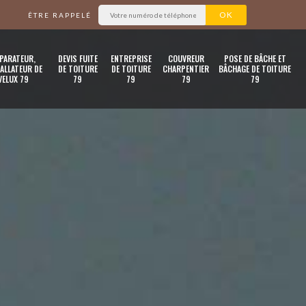
ÊTRE RAPPELÉ
PARATEUR,
DEVIS FUITE
ENTREPRISE
COUVREUR
POSE DE BÂCHE ET
ALLATEUR DE
DE TOITURE
DE TOITURE
CHARPENTIER
BÂCHAGE DE TOITURE
VELUX 79
79
79
79
79