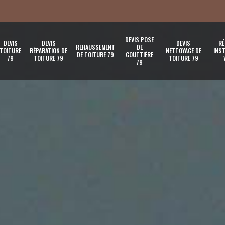
DEVIS POSE
DEVIS
DEVIS
DEVIS
RÉ
REHAUSSEMENT
DE
TOITURE
RÉPARATION DE
NETTOYAGE DE
INST
DE TOITURE 79
GOUTTIÈRE
79
TOITURE 79
TOITURE 79
79