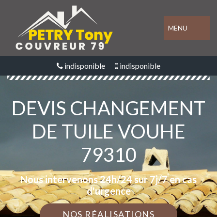
MENU
indisponible
indisponible
DEVIS CHANGEMENT
DE TUILE VOUHE
79310
Nous intervenons 24h/24 sur 7j/7 en cas
d'urgence
NOS RÉALISATIONS