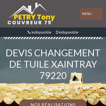
MENU
indisponible
indisponible
DEVIS CHANGEMENT
DE TUILE XAINTRAY
79220
Nous intervenons 24h/24 sur 7j/7 en cas
d'urgence
NOS RÉALISATIONS