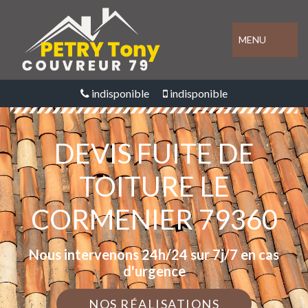
MENU
indisponible
indisponible
DEVIS FUITE DE
TOITURE LE
CORMENIER 79360
Nous intervenons 24h/24 sur 7j/7 en cas
d'urgence
NOS RÉALISATIONS