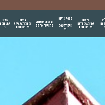
DEVIS POSE
DEVIS
DEVIS
DEVIS
RÉ
REHAUSSEMENT
DE
TOITURE
RÉPARATION DE
NETTOYAGE DE
INST
DE TOITURE 79
GOUTTIÈRE
79
TOITURE 79
TOITURE 79
79