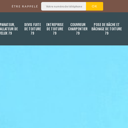
ÊTRE RAPPELÉ
PARATEUR,
DEVIS FUITE
ENTREPRISE
COUVREUR
POSE DE BÂCHE ET
ALLATEUR DE
DE TOITURE
DE TOITURE
CHARPENTIER
BÂCHAGE DE TOITURE
VELUX 79
79
79
79
79