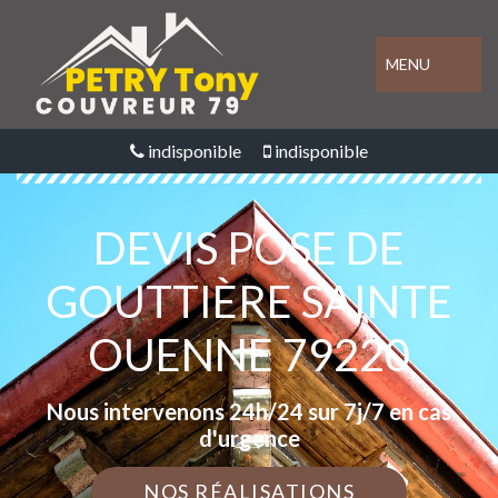
MENU
indisponible
indisponible
DEVIS POSE DE
GOUTTIÈRE SAINTE
OUENNE 79220
Nous intervenons 24h/24 sur 7j/7 en cas
d'urgence
NOS RÉALISATIONS