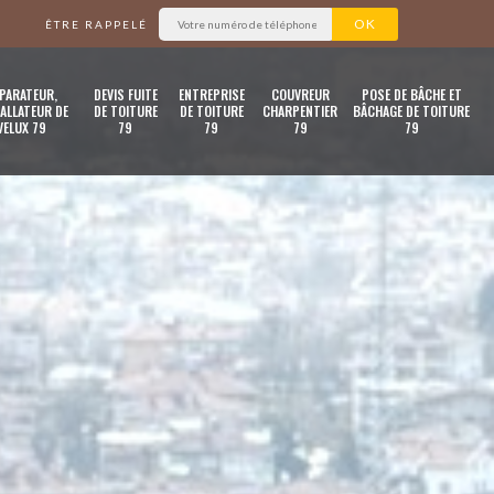
ÊTRE RAPPELÉ
PARATEUR,
DEVIS FUITE
ENTREPRISE
COUVREUR
POSE DE BÂCHE ET
ALLATEUR DE
DE TOITURE
DE TOITURE
CHARPENTIER
BÂCHAGE DE TOITURE
VELUX 79
79
79
79
79