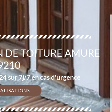
N DE TOITURE AMURE
9210
4 sur 7j/7 en cas d'urgence
ÉALISATIONS