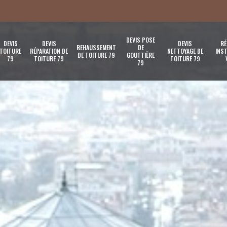
DEVIS POSE
DEVIS
DEVIS
DEVIS
RÉ
REHAUSSEMENT
DE
TOITURE
RÉPARATION DE
NETTOYAGE DE
INST
DE TOITURE 79
GOUTTIÈRE
79
TOITURE 79
TOITURE 79
79