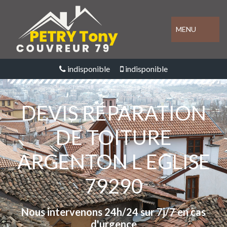
MENU
indisponible
indisponible
DEVIS RÉPARATION
DE TOITURE
ARGENTON L EGLISE
79290
Nous intervenons 24h/24 sur 7j/7 en cas
d'urgence