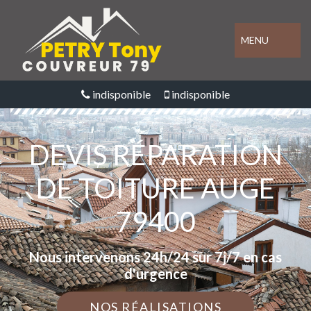
MENU
indisponible
indisponible
DEVIS RÉPARATION
DE TOITURE AUGE
79400
Nous intervenons 24h/24 sur 7j/7 en cas
d'urgence
NOS RÉALISATIONS