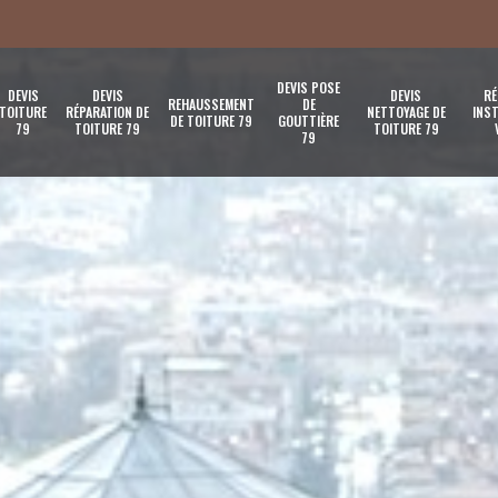
DEVIS POSE
DEVIS
DEVIS
DEVIS
RÉ
REHAUSSEMENT
DE
TOITURE
RÉPARATION DE
NETTOYAGE DE
INST
DE TOITURE 79
GOUTTIÈRE
79
TOITURE 79
TOITURE 79
79