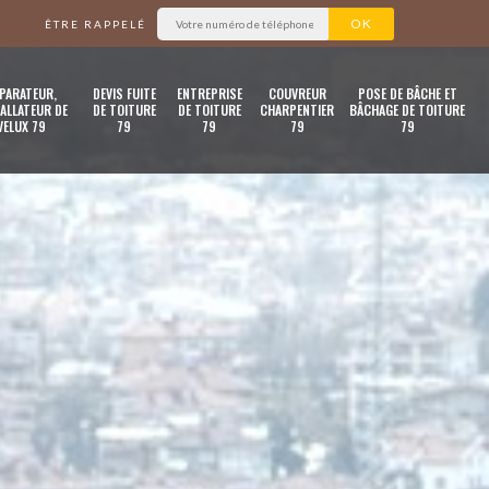
ÊTRE RAPPELÉ
PARATEUR,
DEVIS FUITE
ENTREPRISE
COUVREUR
POSE DE BÂCHE ET
ALLATEUR DE
DE TOITURE
DE TOITURE
CHARPENTIER
BÂCHAGE DE TOITURE
VELUX 79
79
79
79
79