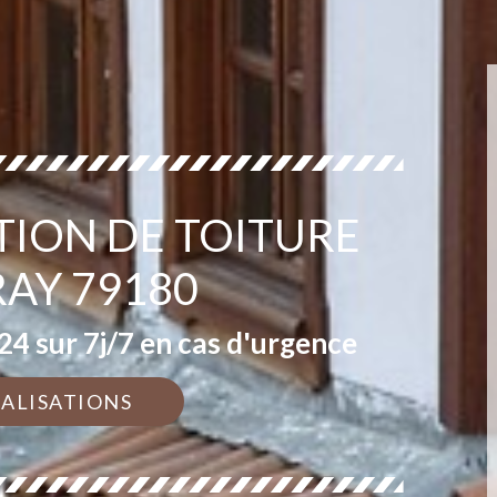
TION DE TOITURE
AY 79180
4 sur 7j/7 en cas d'urgence
ÉALISATIONS