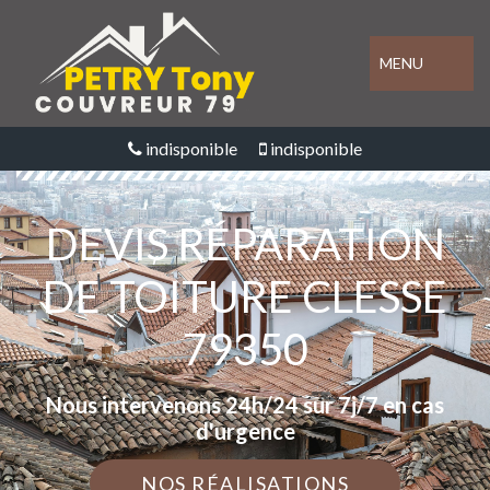
MENU
indisponible
indisponible
DEVIS RÉPARATION
DE TOITURE CLESSE
79350
Nous intervenons 24h/24 sur 7j/7 en cas
d'urgence
NOS RÉALISATIONS