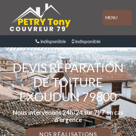
MENU
indisponible
indisponible
DEVIS RÉPARATION
DE TOITURE
EXOUDUN 79800
Nous intervenons 24h/24 sur 7j/7 en cas
d'urgence
NOS RÉALISATIONS