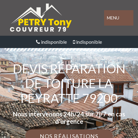
MENU
indisponible
indisponible
DEVIS RÉPARATION
DE TOITURE LA
PEYRATTE 79200
Nous intervenons 24h/24 sur 7j/7 en cas
d'urgence
NOS RÉALISATIONS