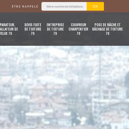
ÊTRE RAPPELÉ
PARATEUR,
DEVIS FUITE
ENTREPRISE
COUVREUR
POSE DE BÂCHE ET
ALLATEUR DE
DE TOITURE
DE TOITURE
CHARPENTIER
BÂCHAGE DE TOITURE
VELUX 79
79
79
79
79