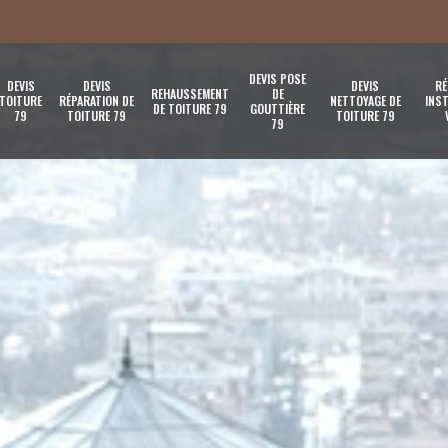
DEVIS POSE
DEVIS
DEVIS
DEVIS
RÉ
REHAUSSEMENT
DE
TOITURE
RÉPARATION DE
NETTOYAGE DE
INST
DE TOITURE 79
GOUTTIÈRE
79
TOITURE 79
TOITURE 79
79