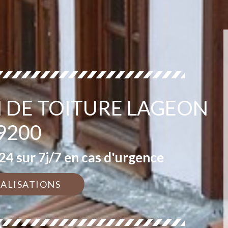
N DE TOITURE LAGEON
9200
4 sur 7j/7 en cas d'urgence
ÉALISATIONS