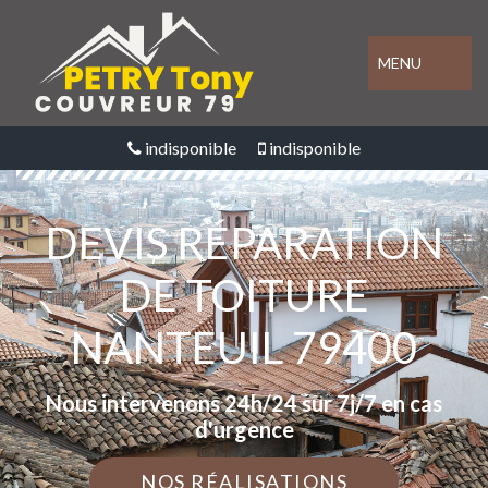
MENU
indisponible
indisponible
DEVIS RÉPARATION
DE TOITURE
NANTEUIL 79400
Nous intervenons 24h/24 sur 7j/7 en cas
d'urgence
NOS RÉALISATIONS