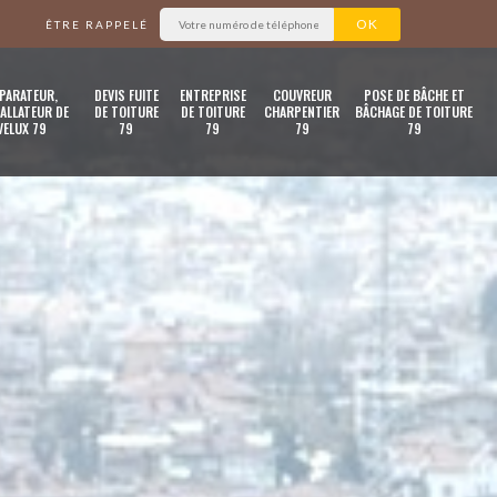
ÊTRE RAPPELÉ
PARATEUR,
DEVIS FUITE
ENTREPRISE
COUVREUR
POSE DE BÂCHE ET
ALLATEUR DE
DE TOITURE
DE TOITURE
CHARPENTIER
BÂCHAGE DE TOITURE
VELUX 79
79
79
79
79