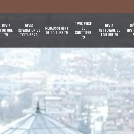
DEVIS POSE
DEVIS
DEVIS
DEVIS
RÉ
REHAUSSEMENT
DE
TOITURE
RÉPARATION DE
NETTOYAGE DE
INST
DE TOITURE 79
GOUTTIÈRE
79
TOITURE 79
TOITURE 79
79