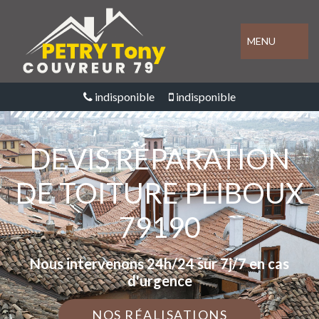
MENU
indisponible
indisponible
DEVIS RÉPARATION
DE TOITURE PLIBOUX
79190
Nous intervenons 24h/24 sur 7j/7 en cas
d'urgence
NOS RÉALISATIONS