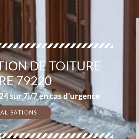
TION DE TOITURE
RE 79220
4 sur 7j/7 en cas d'urgence
ÉALISATIONS