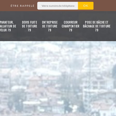
ÊTRE RAPPELÉ
PARATEUR,
DEVIS FUITE
ENTREPRISE
COUVREUR
POSE DE BÂCHE ET
ALLATEUR DE
DE TOITURE
DE TOITURE
CHARPENTIER
BÂCHAGE DE TOITURE
VELUX 79
79
79
79
79