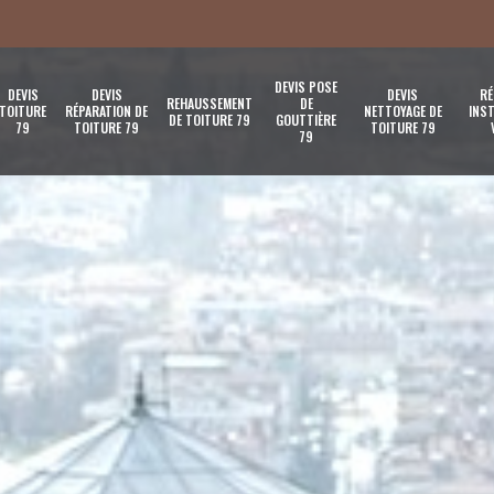
DEVIS POSE
DEVIS
DEVIS
DEVIS
RÉ
REHAUSSEMENT
DE
TOITURE
RÉPARATION DE
NETTOYAGE DE
INST
DE TOITURE 79
GOUTTIÈRE
79
TOITURE 79
TOITURE 79
79