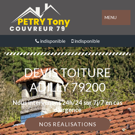
MENU
indisponible
indisponible
DEVIS TOITURE
ADILLY 79200
Nous intervenons 24h/24 sur 7j/7 en cas
d'urgence
NOS RÉALISATIONS