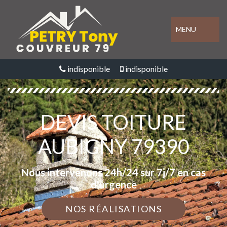
MENU
indisponible
indisponible
DEVIS TOITURE
AUBIGNY 79390
Nous intervenons 24h/24 sur 7j/7 en cas
d'urgence
NOS RÉALISATIONS