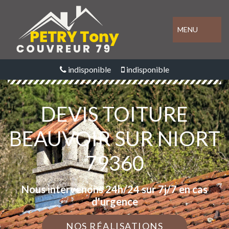
MENU
indisponible
indisponible
DEVIS TOITURE
BEAUVOIR SUR NIORT
79360
Nous intervenons 24h/24 sur 7j/7 en cas
d'urgence
NOS RÉALISATIONS