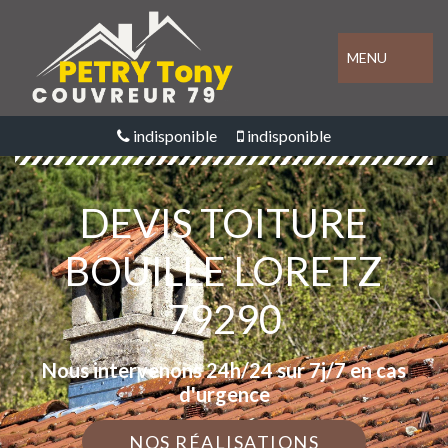
MENU
indisponible
indisponible
DEVIS TOITURE
BOUILLE LORETZ
79290
Nous intervenons 24h/24 sur 7j/7 en cas
d'urgence
NOS RÉALISATIONS