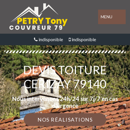
MENU
indisponible
indisponible
DEVIS TOITURE
CERIZAY 79140
Nous intervenons 24h/24 sur 7j/7 en cas
d'urgence
NOS RÉALISATIONS