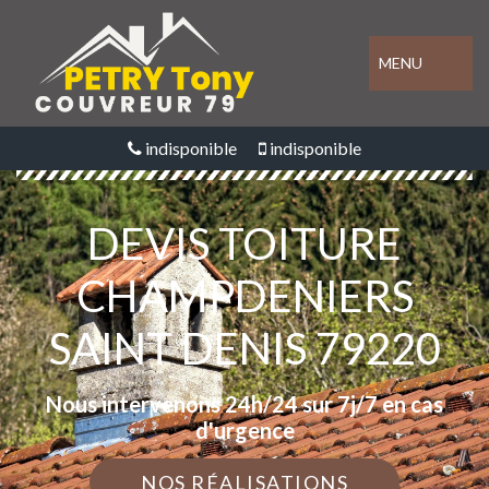
MENU
indisponible
indisponible
DEVIS TOITURE
CHAMPDENIERS
SAINT DENIS 79220
Nous intervenons 24h/24 sur 7j/7 en cas
d'urgence
NOS RÉALISATIONS