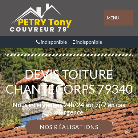
MENU
indisponible
indisponible
DEVIS TOITURE
CHANTECORPS 79340
Nous intervenons 24h/24 sur 7j/7 en cas
d'urgence
NOS RÉALISATIONS