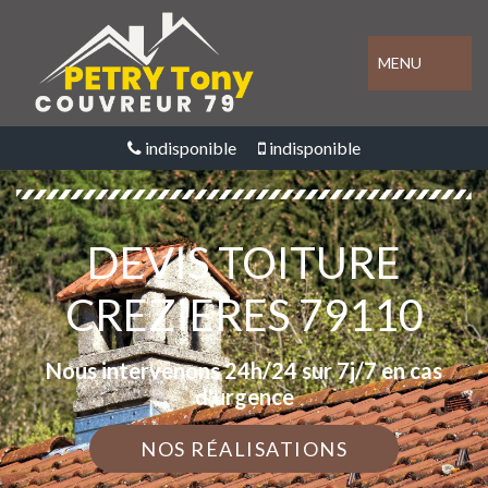
MENU
indisponible
indisponible
DEVIS TOITURE
CREZIERES 79110
Nous intervenons 24h/24 sur 7j/7 en cas
d'urgence
NOS RÉALISATIONS