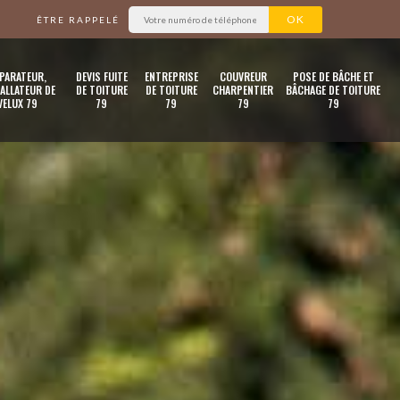
ÊTRE RAPPELÉ
PARATEUR,
DEVIS FUITE
ENTREPRISE
COUVREUR
POSE DE BÂCHE ET
ALLATEUR DE
DE TOITURE
DE TOITURE
CHARPENTIER
BÂCHAGE DE TOITURE
VELUX 79
79
79
79
79