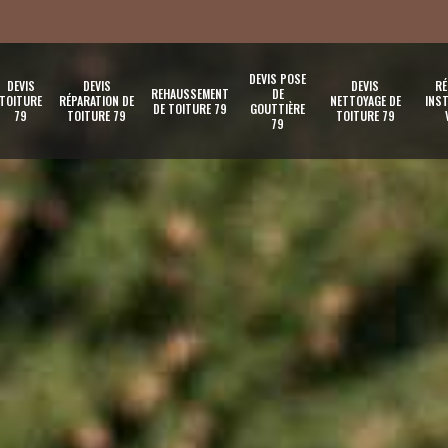
DEVIS POSE
DEVIS
DEVIS
DEVIS
RÉ
REHAUSSEMENT
DE
TOITURE
RÉPARATION DE
NETTOYAGE DE
INST
DE TOITURE 79
GOUTTIÈRE
79
TOITURE 79
TOITURE 79
79