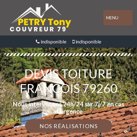
MENU
indisponible
indisponible
DEVIS TOITURE
FRANCOIS 79260
Nous intervenons 24h/24 sur 7j/7 en cas
d'urgence
NOS RÉALISATIONS