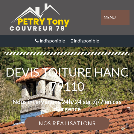
MENU
indisponible
indisponible
DEVIS TOITURE HANC
79110
Nous intervenons 24h/24 sur 7j/7 en cas
d'urgence
NOS RÉALISATIONS